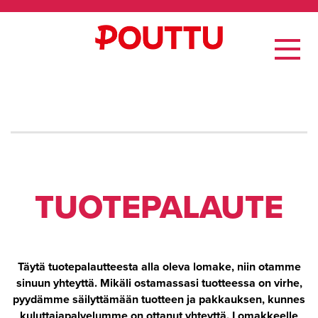
TUO­TE­PA­LAU­TE
Täytä tuotepalautteesta alla oleva lomake, niin otamme
sinuun yhteyttä. Mikäli ostamassasi tuotteessa on virhe,
pyydämme säilyttämään tuotteen ja pakkauksen, kunnes
kuluttajapalvelumme on ottanut yhteyttä. Lomakkeelle