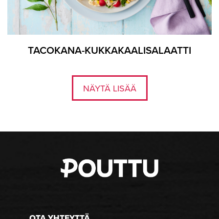
TACOKANA-KUKKAKAALISALAATTI
NÄYTÄ LISÄÄ
OTA YHTEYTTÄ