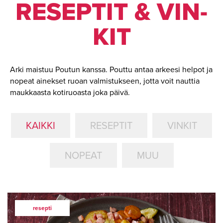
RE­SEP­TIT & VIN­
KIT
Arki maistuu Poutun kanssa. Pouttu antaa arkeesi helpot ja
nopeat ainekset ruoan valmistukseen, jotta voit nauttia
maukkaasta kotiruoasta joka päivä.
KAIKKI
RESEPTIT
VINKIT
NOPEAT
MUU
resepti