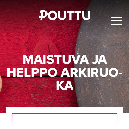
MAIS­TU­VA JA
HELP­PO AR­KI­RUO­
KA