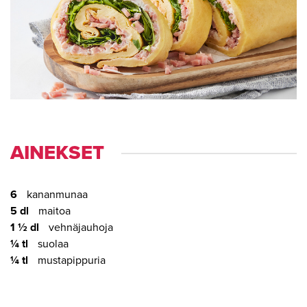
AI­NEK­SET
6
kananmunaa
5 dl
maitoa
1 ½ dl
vehnäjauhoja
¼ tl
suolaa
¼ tl
mustapippuria