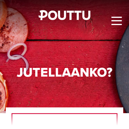
JU­TEL­LAAN­KO?