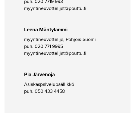
puh.
020 7719 993
myyntineuvottelijat@pouttu.fi
Leena Mäntylammi
myyntineuvottelija, Pohjois-Suomi
puh.
020 771 9995
myyntineuvottelijat@pouttu.fi
Pia Järvenoja
Asiakaspalvelupäällikkö
puh.
050 433 4458