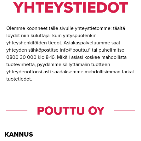
YH­TEYS­TIE­DOT
Olemme koonneet tälle sivulle yhteystietomme: täältä
löydät niin kuluttaja- kuin yrityspuolenkin
yhteyshenkilöiden tiedot. Asiakaspalveluumme saat
yhteyden sähköpostitse info@pouttu.fi tai puhelimitse
0800 30 000 klo 8-16. Mikäli asiasi koskee mahdollista
tuotevirhettä, pyydämme säilyttämään tuotteen
yhteydenottoosi asti saadaksemme mahdollisimman tarkat
tuotetiedot.
POUTTU OY
KANNUS