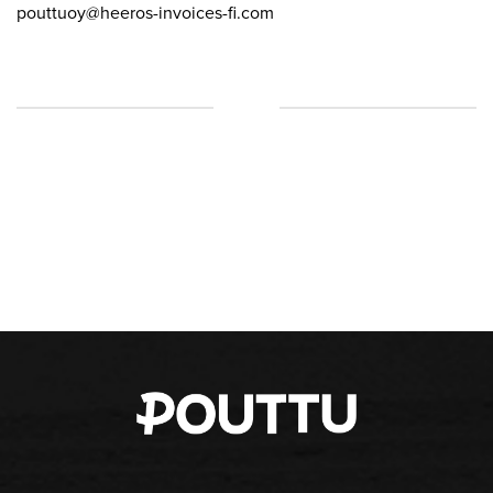
pouttuoy@heeros-invoices-fi.
com