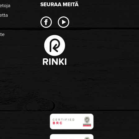
SEURAA MEITÄ
etoja
etta
ste