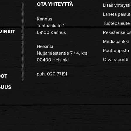
OTA YHTEYTTÄ
Lisää yhteysti
Lähetä palaut
Kannus
Tuotepalaute
Tehtaankatu 1
VINKIT
69100 Kannus
Rekisteriselo
Mediapankki
Helsinki
Pouttuopisto
Nuijamiestentie 7 / 4. krs
Oiva-raportti
00400 Helsinki
puh. 020 77191
DOT
SUUS