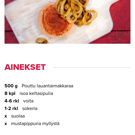
AI­NEK­SET
500 g
Pouttu lauantaimakkaraa
8 kpl
isoa keltasipulia
4-6 rkl
voita
1-2 rkl
sokeria
x
suolaa
x
mustapippuria myllystä