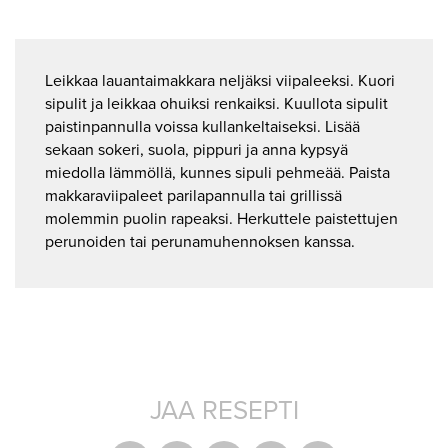
Leikkaa lauantaimakkara neljäksi viipaleeksi. Kuori
sipulit ja leikkaa ohuiksi renkaiksi. Kuullota sipulit
paistinpannulla voissa kullankeltaiseksi. Lisää
sekaan sokeri, suola, pippuri ja anna kypsyä
miedolla lämmöllä, kunnes sipuli pehmeää. Paista
makkaraviipaleet parilapannulla tai grillissä
molemmin puolin rapeaksi. Herkuttele paistettujen
perunoiden tai perunamuhennoksen kanssa.
JAA RESEPTI