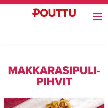
MAK­KA­RA­SI­PU­LI­
PIH­VIT