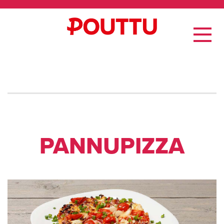
PAN­NU­PIZZA