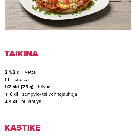
TAI­KI­NA
2 1/2 dl
vettä
1 tl
suolaa
1/2 pkt (25 g)
hiivaa
n. 6 dl
sämpylä- tai vehnäjauhoja
3/4 dl
oliiviöljyä
KAS­TI­KE