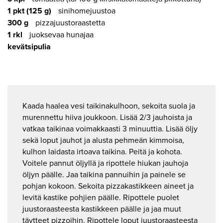
1 pkt (125 g)
sinihomejuustoa
300 g
pizzajuustoraastetta
1 rkl
juoksevaa hunajaa
kevätsipulia
Kaada haalea vesi taikinakulhoon, sekoita suola ja
murennettu hiiva joukkoon. Lisää 2/3 jauhoista ja
vatkaa taikinaa voimakkaasti 3 minuuttia. Lisää öljy
sekä loput jauhot ja alusta pehmeän kimmoisa,
kulhon laidasta irtoava taikina. Peitä ja kohota.
Voitele pannut öljyllä ja ripottele hiukan jauhoja
öljyn päälle. Jaa taikina pannuihin ja painele se
pohjan kokoon. Sekoita pizzakastikkeen aineet ja
levitä kastike pohjien päälle. Ripottele puolet
juustoraasteesta kastikkeen päälle ja jaa muut
täytteet pizzoihin. Ripottele loput juustoraasteesta