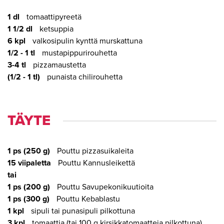
1 dl
tomaattipyreetä
1 1/2 dl
ketsuppia
6 kpl
valkosipulin kynttä murskattuna
1/2 - 1 tl
mustapippurirouhetta
3-4 tl
pizzamaustetta
(1/2 - 1 tl)
punaista chilirouhetta
TÄYTE
1 ps (250 g)
Pouttu pizzasuikaleita
15 viipaletta
Pouttu Kannusleikettä
tai
1 ps (200 g)
Pouttu Savupekonikuutioita
1 ps (300 g)
Pouttu Kebablastu
1 kpl
sipuli tai punasipuli pilkottuna
3 kpl
tomaattia (tai 100 g kirsikkatomaatteja pilkottuna)