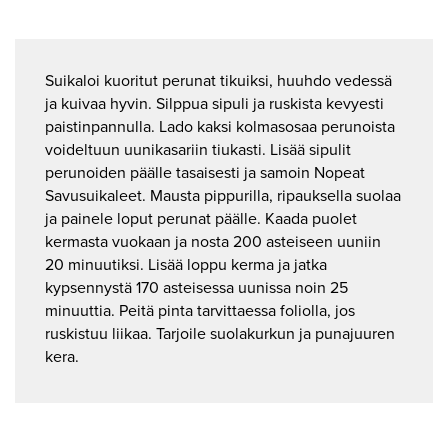
Suikaloi kuoritut perunat tikuiksi, huuhdo vedessä
ja kuivaa hyvin. Silppua sipuli ja ruskista kevyesti
paistinpannulla. Lado kaksi kolmasosaa perunoista
voideltuun uunikasariin tiukasti. Lisää sipulit
perunoiden päälle tasaisesti ja samoin Nopeat
Savusuikaleet. Mausta pippurilla, ripauksella suolaa
ja painele loput perunat päälle. Kaada puolet
kermasta vuokaan ja nosta 200 asteiseen uuniin
20 minuutiksi. Lisää loppu kerma ja jatka
kypsennystä 170 asteisessa uunissa noin 25
minuuttia. Peitä pinta tarvittaessa foliolla, jos
ruskistuu liikaa. Tarjoile suolakurkun ja punajuuren
kera.