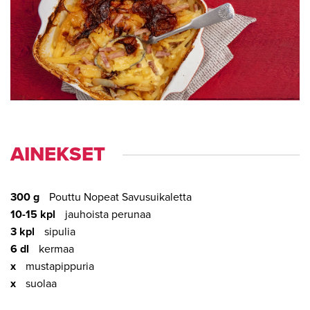
AI­NEK­SET
300 g
Pouttu Nopeat Savusuikaletta
10-15 kpl
jauhoista perunaa
3 kpl
sipulia
6 dl
kermaa
x
mustapippuria
x
suolaa