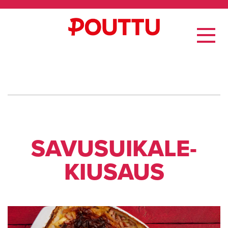
SA­VUSUI­KA­LE­
KIUSAUS