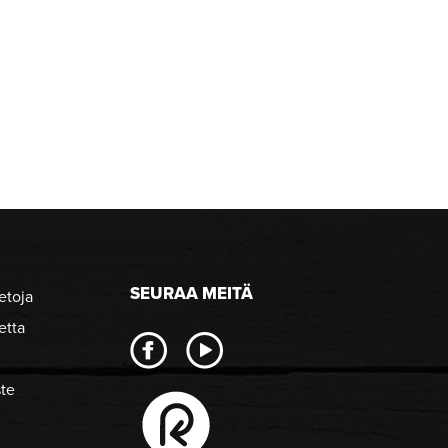
SEURAA MEITÄ
etoja
etta
ste