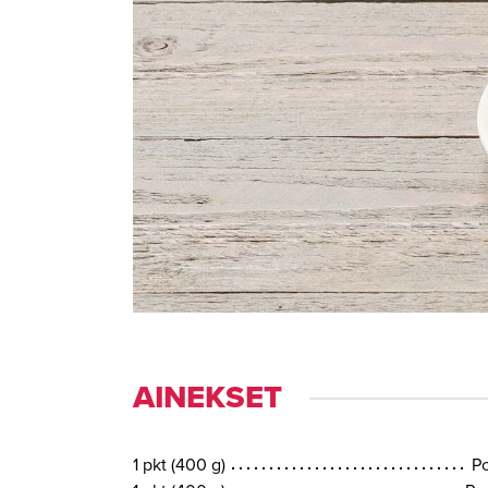
AI­NEK­SET
1 pkt (400 g)
Po