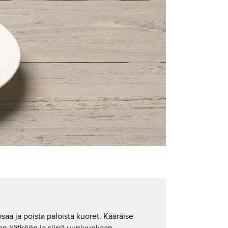
aa ja poista paloista kuoret. Kääräise
en kätköön ja siirrä uunivuokaan.