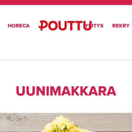
HORECA
YRITYS
REKRY
UU­NI­MAK­KA­RA