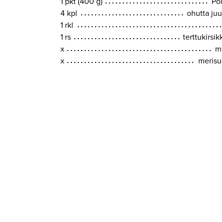
1 pkt (400 g)
Po
4 kpl
ohutta juu
1 rkl
1 rs
terttukirsi
x
m
x
merisu