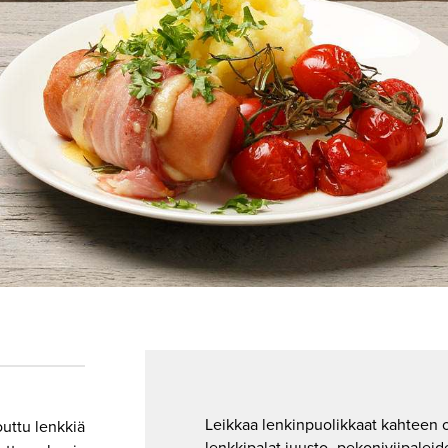
Leikkaa lenkinpuolikkaat kahteen os
uttu lenkkiä
lenkkipalat juusto- pekoniviipaleid