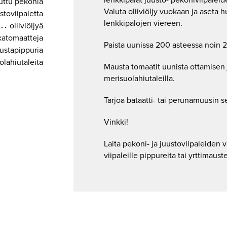
uttu pekonia
Valuta oliiviöljy vuokaan ja aseta h
stoviipaletta
lenkkipalojen viereen.
oliiviöljyä
kkatomaatteja
Paista uunissa 200 asteessa noin 2
ustapippuria
olahiutaleita
Mausta tomaatit uunista ottamisen 
merisuolahiutaleilla.
Tarjoa bataatti- tai perunamuusin s
Vinkki!
Laita pekoni- ja juustoviipaleiden vä
viipaleille pippureita tai yrttimau