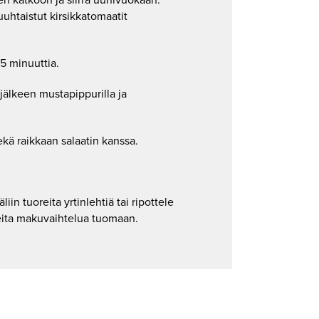
uuhtaistut kirsikkatomaatit
5 minuuttia.
jälkeen mustapippurilla ja
ekä raikkaan salaatin kanssa.
liin tuoreita yrtinlehtiä tai ripottele
steita makuvaihtelua tuomaan.