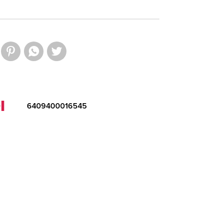
I
6409400016545