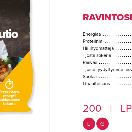
RAVINTOSI
Energiaa
Proteiinia
Hiilihydraatteja
- josta sokeria
Rasvaa
- josta tyydyttyneitä ra
Suolaa
Lihapitoisuus
200
|
LP
L
G