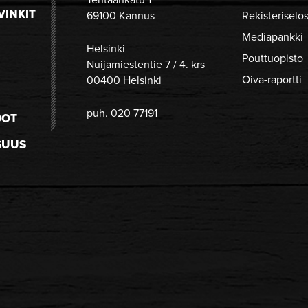
VINKIT
69100 Kannus
Rekisteriselo
Mediapankki
Helsinki
Pouttuopisto
Nuijamiestentie 7 / 4. krs
Oiva-raportti
00400 Helsinki
puh. 020 77191
DOT
SUUS