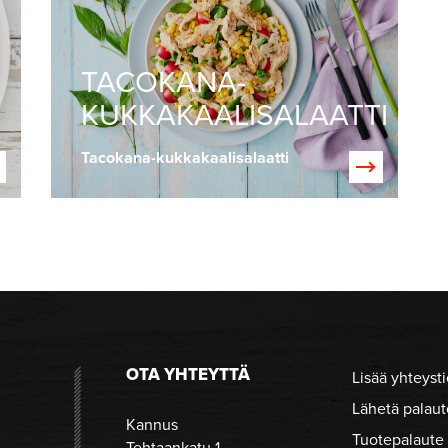
TACOKANA-
KUKKAKAALISALAATTI
Tacokana-kukkakaalisalaatti
OTA YHTEYTTÄ
Lisää yhteysti
Lähetä palaut
Kannus
Tuotepalaute
Tehtaankatu 1