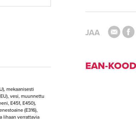
JAA
EAN-KOOD
EU), mekaanisesti
: EU), vesi, muunnettu
eeni, E451, E450),
senestoaine (E316),
a lihaan verrattavia