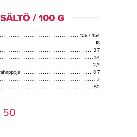
SÄLTÖ / 100 G
108 / 454
18
3,7
1,4
2,3
svahappoja
0,7
2
50
 50