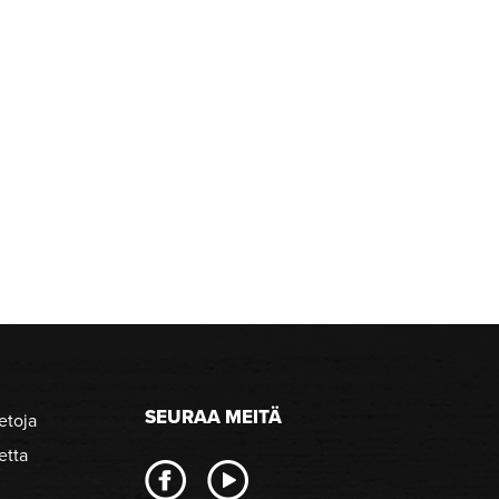
SEURAA MEITÄ
etoja
etta