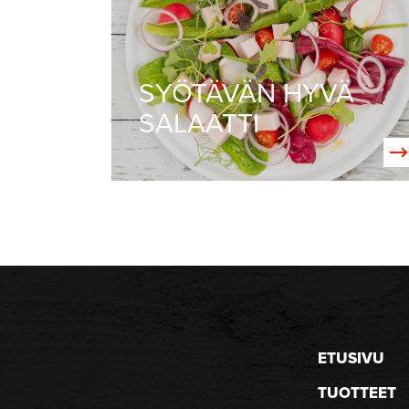
SYÖTÄVÄN HYVÄ
SALAATTI
ETUSIVU
TUOTTEET