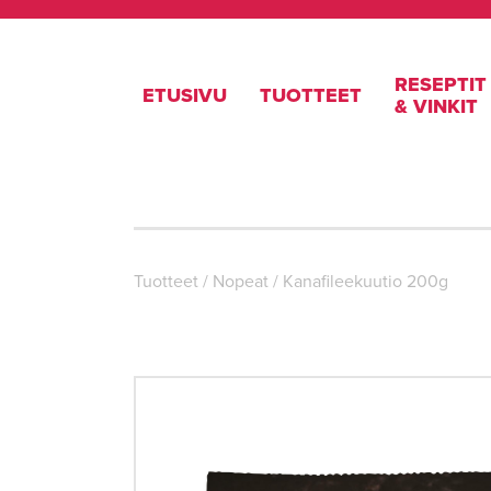
RESEPTIT
ETUSIVU
TUOTTEET
& VINKIT
Tuotteet
/
Nopeat
/
Kanafileekuutio 200g