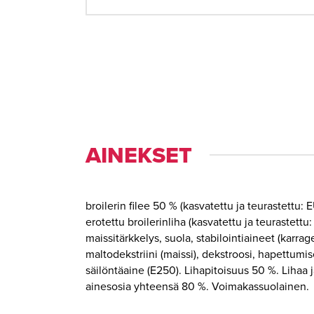
AINEKSET
broilerin filee 50 % (kasvatettu ja teurastettu: 
erotettu broilerinliha (kasvatettu ja teurastettu
maissitärkkelys, suola, stabilointiaineet (karrag
maltodekstriini (maissi), dekstroosi, hapettumi
säilöntäaine (E250). Lihapitoisuus 50 %. Lihaa j
ainesosia yhteensä 80 %. Voimakassuolainen.