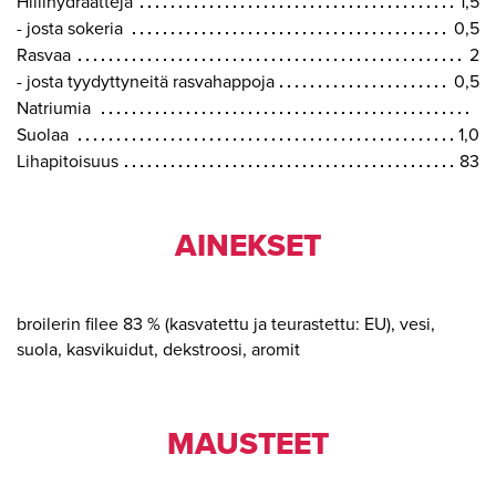
Hiilihydraatteja
1,5
- josta sokeria
0,5
Rasvaa
2
- josta tyydyttyneitä rasvahappoja
0,5
Natriumia
Suolaa
1,0
Lihapitoisuus
83
AINEKSET
broilerin filee 83 % (kasvatettu ja teurastettu: EU), vesi,
suola, kasvikuidut, dekstroosi, aromit
MAUSTEET