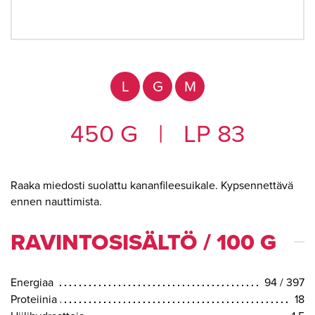
L
G
M
450 G
|
LP 83
Raaka miedosti suolattu kananfileesuikale. Kypsennettävä
ennen nauttimista.
RAVINTOSISÄLTÖ / 100 G
Energiaa
94 / 397
Proteiinia
18