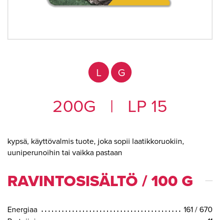
L
G
200G
|
LP 15
kypsä, käyttövalmis tuote, joka sopii laatikkoruokiin,
uuniperunoihin tai vaikka pastaan
RAVINTOSISÄLTÖ / 100 G
Energiaa
161 / 670