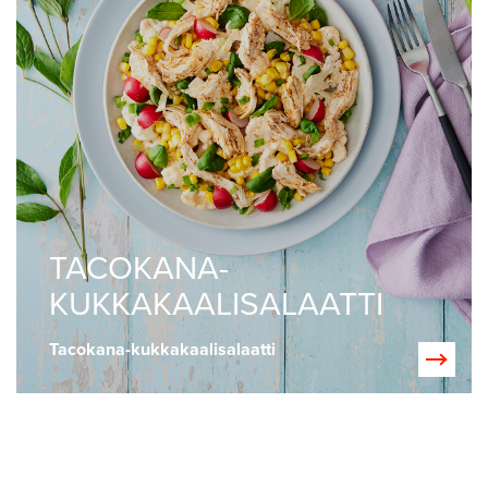
TACOKANA-
KUKKAKAALISALAATTI
Tacokana-kukkakaalisalaatti