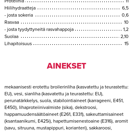
Proteiinia
11
Hiilihydraatteja
6,5
- josta sokeria
0,6
Rasvaa
10
- josta tyydyttyneitä rasvahappoja
1,2
Suolaa
2,10
Lihapitoisuus
15
AINEKSET
mekaanisesti erotettu broilerinliha (kasvatettu ja teurastettu:
EU), vesi, sianliha (kasvatettu ja teurastettu: EU),
perunatärkkelys, suola, stabilointiaineet (karrageeni, E451,
E450), lihaproteiinivalmiste (sika), dekstroosi,
happamuudensäätöaineet (E261, E331), sakeuttamisaineet
(ksantaanikumi, E425i), hapettumisenestoaine (E316), aromit
(savu, sitruuna, mustapippuri, korianteri), sakkaroosi,