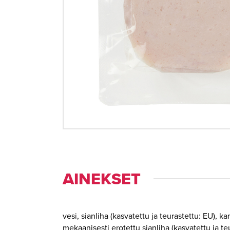
AINEKSET
vesi, sianliha (kasvatettu ja teurastettu: EU), k
mekaanisesti erotettu sianliha (kasvatettu ja te