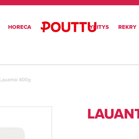
HORECA
YRITYS
REKRY
Lauantai 400g
LAUANT