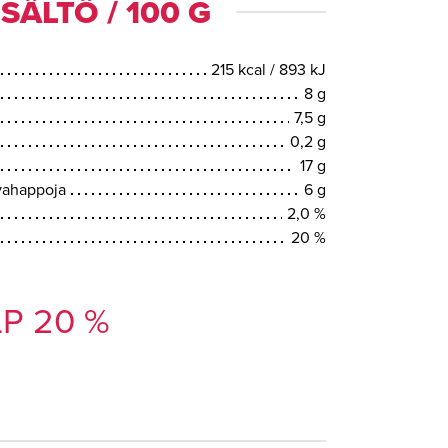
SÄLTÖ / 100 G
215 kcal / 893 kJ
8 g
7,5 g
0,2 g
17 g
svahappoja
6 g
2,0 %
20 %
P 20 %