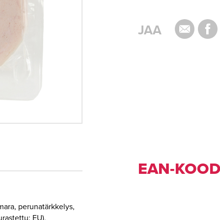
JAA
EAN-KOOD
amara, perunatärkkelys,
urastettu: EU),