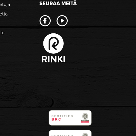
SEURAA MEITÄ
etoja
etta
ste