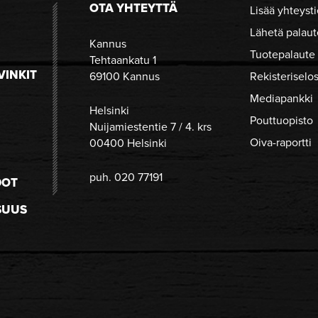
OTA YHTEYTTÄ
Lisää yhteysti
Lähetä palaut
Kannus
Tuotepalaute
Tehtaankatu 1
VINKIT
69100 Kannus
Rekisteriselo
Mediapankki
Helsinki
Pouttuopisto
Nuijamiestentie 7 / 4. krs
Oiva-raportti
00400 Helsinki
puh. 020 77191
DOT
SUUS