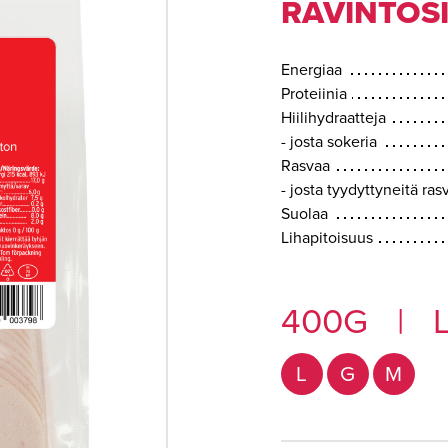
RAVINTOSI
Energiaa
Proteiinia
Hiilihydraatteja
- josta sokeria
Rasvaa
- josta tyydyttyneitä ra
Suolaa
Lihapitoisuus
400G
|
L
L
G
M