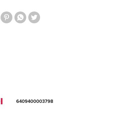
I
6409400003798