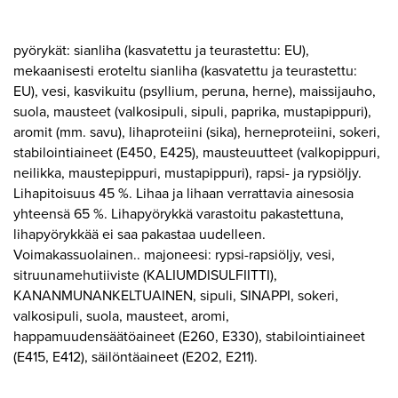
pyörykät: sianliha (kasvatettu ja teurastettu: EU),
mekaanisesti eroteltu sianliha (kasvatettu ja teurastettu:
EU), vesi, kasvikuitu (psyllium, peruna, herne), maissijauho,
suola, mausteet (valkosipuli, sipuli, paprika, mustapippuri),
aromit (mm. savu), lihaproteiini (sika), herneproteiini, sokeri,
stabilointiaineet (E450, E425), mausteuutteet (valkopippuri,
neilikka, maustepippuri, mustapippuri), rapsi- ja rypsiöljy.
Lihapitoisuus 45 %. Lihaa ja lihaan verrattavia ainesosia
yhteensä 65 %. Lihapyörykkä varastoitu pakastettuna,
lihapyörykkää ei saa pakastaa uudelleen.
Voimakassuolainen.. majoneesi: rypsi-rapsiöljy, vesi,
sitruunamehutiiviste (KALIUMDISULFIITTI),
KANANMUNANKELTUAINEN, sipuli, SINAPPI, sokeri,
valkosipuli, suola, mausteet, aromi,
happamuudensäätöaineet (E260, E330), stabilointiaineet
(E415, E412), säilöntäaineet (E202, E211).