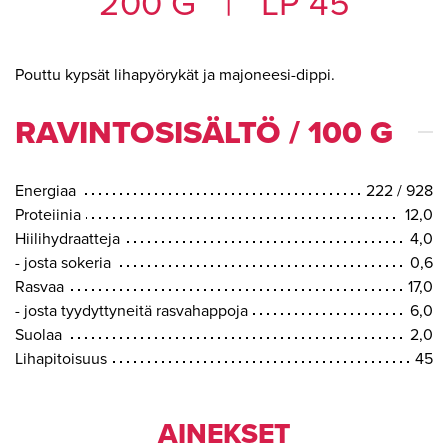
200 G
|
LP 45
Pouttu kypsät lihapyörykät ja majoneesi-dippi.
RAVINTOSISÄLTÖ / 100 G
Energiaa
222 / 928
Proteiinia
12,0
Hiilihydraatteja
4,0
- josta sokeria
0,6
Rasvaa
17,0
- josta tyydyttyneitä rasvahappoja
6,0
Suolaa
2,0
Lihapitoisuus
45
AINEKSET