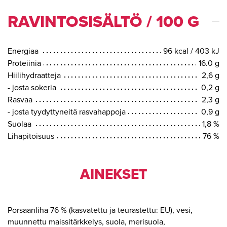
RAVINTOSISÄLTÖ / 100 G
Energiaa
96 kcal / 403 kJ
Proteiinia
16.0 g
Hiilihydraatteja
2,6 g
- josta sokeria
0,2 g
Rasvaa
2,3 g
- josta tyydyttyneitä rasvahappoja
0,9 g
Suolaa
1,8 %
Lihapitoisuus
76 %
AINEKSET
Porsaanliha 76 % (kasvatettu ja teurastettu: EU), vesi,
muunnettu maissitärkkelys, suola, merisuola,