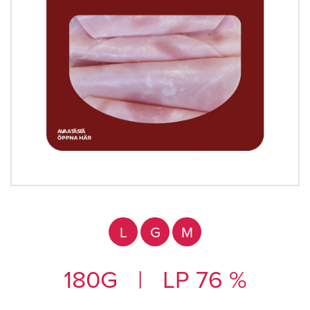
L
G
M
180G
|
LP 76 %