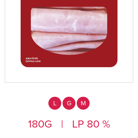
L
G
M
180G
|
LP 80 %