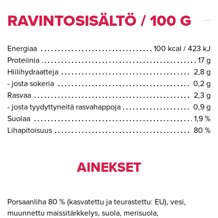
RAVINTOSISÄLTÖ / 100 G
Energiaa
100 kcal / 423 kJ
Proteiinia
17 g
Hiilihydraatteja
2,8 g
- josta sokeria
0,2 g
Rasvaa
2,3 g
- josta tyydyttyneitä rasvahappoja
0,9 g
Suolaa
1,9 %
Lihapitoisuus
80 %
AINEKSET
Porsaanliha 80 % (kasvatettu ja teurastettu: EU), vesi,
muunnettu maissitärkkelys, suola, merisuola,