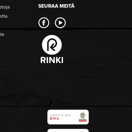
SEURAA MEITÄ
etoja
etta
ste