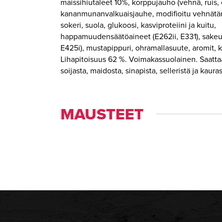
maissihiutaleet 10%, korppujauho (vehnä, ruis,
kananmunanvalkuaisjauhe, modifioitu vehnätär
sokeri, suola, glukoosi, kasviproteiini ja kuitu,
happamuudensäätöaineet (E262ii, E331), sakeu
E425i), mustapippuri, ohramallasuute, aromit, ka
Lihapitoisuus 62 %. Voimakassuolainen. Saattaa
soijasta, maidosta, sinapista, selleristä ja kauras
MAUSTEET