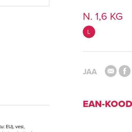
N. 1,6 KG
L
JAA
EAN-KOOD
tu: EU), vesi,