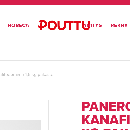
HORECA
YRITYS
REKRY
fileepihvi n 1,6 kg pakaste
PANER
KANAFI