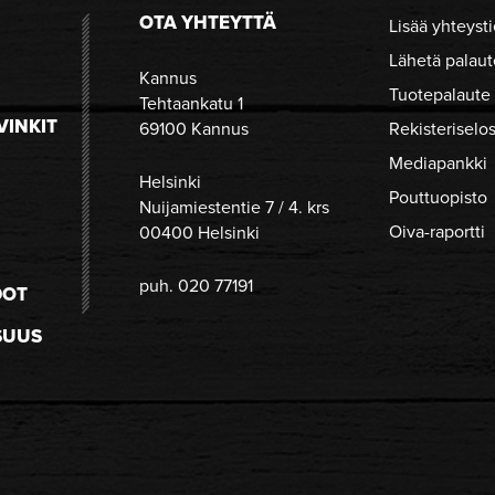
OTA YHTEYTTÄ
Lisää yhteysti
Lähetä palaut
Kannus
Tuotepalaute
Tehtaankatu 1
VINKIT
69100 Kannus
Rekisteriselo
Mediapankki
Helsinki
Pouttuopisto
Nuijamiestentie 7 / 4. krs
Oiva-raportti
00400 Helsinki
puh. 020 77191
DOT
SUUS