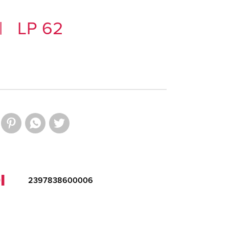
|
LP 62
I
2397838600006