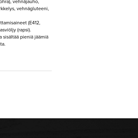
 ohra), vehnäjauho,
kkelys, vehnägluteeni,
ttamisaineet (E412,
sviöljy (rapsi).
 sisältää pieniä jäämiä
ta.