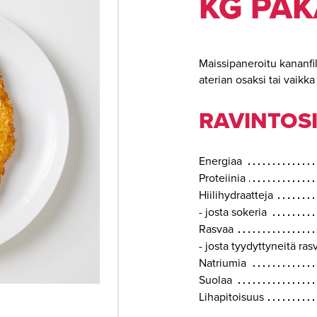
KG PAK
Maissipaneroitu kananfil
aterian osaksi tai vaikk
RAVINTOSI
Energiaa
Proteiinia
Hiilihydraatteja
- josta sokeria
Rasvaa
- josta tyydyttyneitä ra
Natriumia
Suolaa
Lihapitoisuus