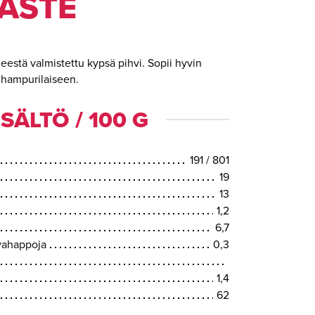
ASTE
eestä valmistettu kypsä pihvi. Sopii hyvin
a hampurilaiseen.
SÄLTÖ / 100 G
191 / 801
19
13
1,2
6,7
svahappoja
0,3
1,4
62