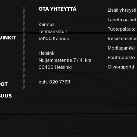
OTA YHTEYTTÄ
Lisää yhteysti
Lähetä palaut
Kannus
Tuotepalaute
Tehtaankatu 1
VINKIT
69100 Kannus
Rekisteriselo
Mediapankki
Helsinki
Pouttuopisto
Nuijamiestentie 7 / 4. krs
Oiva-raportti
00400 Helsinki
puh. 020 77191
DOT
SUUS