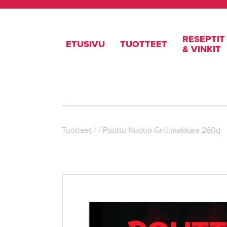
RESEPTIT
ETUSIVU
TUOTTEET
& VINKIT
Tuotteet
/
/
Pouttu Nuotio Grillimakkara 260g