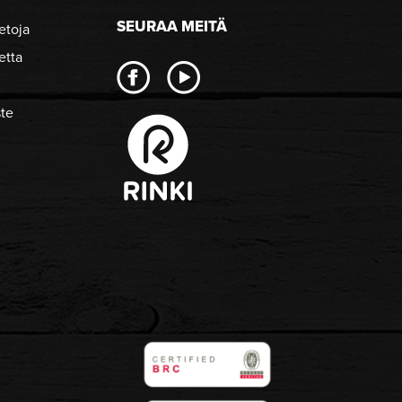
SEURAA MEITÄ
etoja
etta
ste