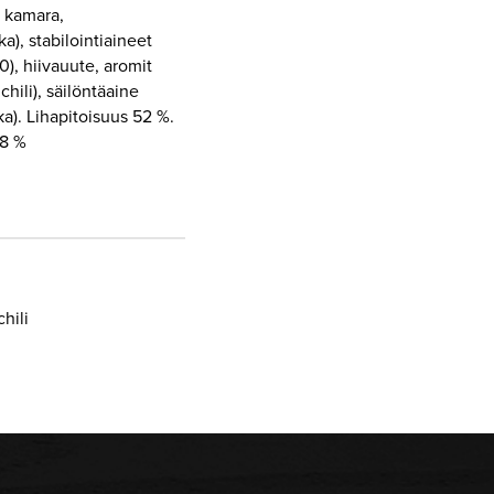
, kamara,
ka), stabilointiaineet
), hiivauute, aromit
hili), säilöntäaine
ka). Lihapitoisuus 52 %.
78 %
hili