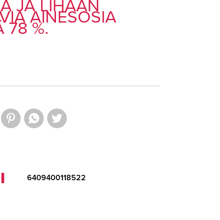
AA JA LIHAAN
VIA AINESOSIA
 78 %.
I
6409400118522