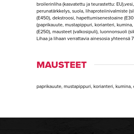
broilerinliha (kasvatettu ja teurastettu: EU),vesi
perunatärkkelys, suola, lihaproteiinivalmiste (si
(E450), dekstroosi, hapettumisenestoaine (E300
(paprikauute, mustapippuri, korianteri, kumina, c
(E250), mausteet (valkosipuli), luonnonsuoli (si
Lihaa ja lihaan verrattavia ainesosia yhteensä 
MAUSTEET
paprikauute, mustapippuri, korianteri, kumina, c