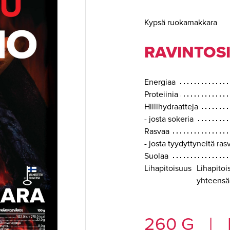
Kypsä ruokamakkara
RAVINTOSI
Energiaa
Proteiinia
Hiilihydraatteja
- josta sokeria
Rasvaa
- josta tyydyttyneitä ra
Suolaa
Lihapitoisuus
Lihapitoi
yhteensä
260 G
|