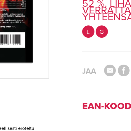
52 %. LIH
VERRATTA
YHTEENSÄ
L
G
JAA
EAN-KOOD
ellisesti eroteltu