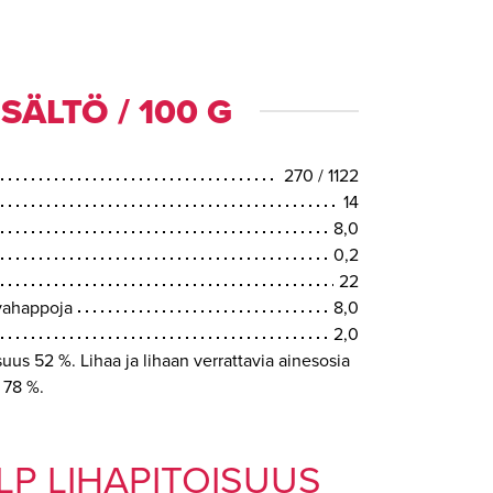
SÄLTÖ / 100 G
270 / 1122
14
8,0
0,2
22
svahappoja
8,0
2,0
suus 52 %. Lihaa ja lihaan verrattavia ainesosia
 78 %.
LP LIHAPITOISUUS