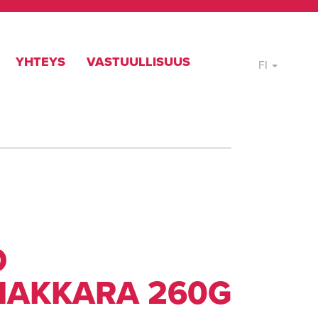
YHTEYS
VASTUULLISUUS
FI
O
MAKKARA 260G