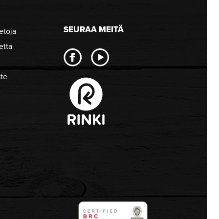
SEURAA MEITÄ
etoja
etta
ste