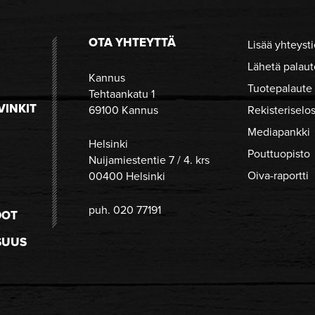
OTA YHTEYTTÄ
Lisää yhteysti
Lähetä palaut
Kannus
Tuotepalaute
Tehtaankatu 1
VINKIT
69100 Kannus
Rekisteriselo
Mediapankki
Helsinki
Pouttuopisto
Nuijamiestentie 7 / 4. krs
Oiva-raportti
00400 Helsinki
puh. 020 77191
DOT
SUUS