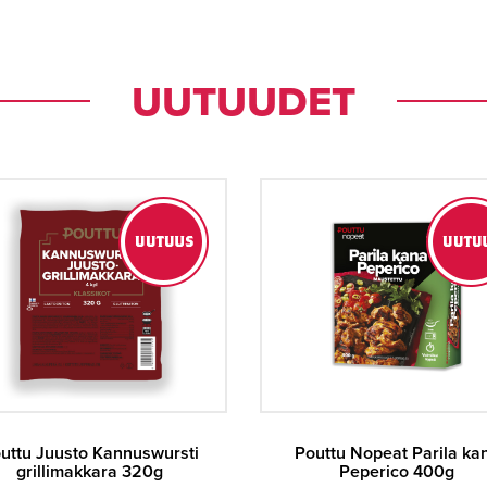
UU­TUU­DET
uttu Juusto Kannuswursti
Pouttu Nopeat Parila ka
grillimakkara 320g
Peperico 400g