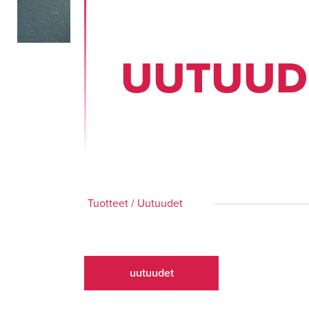
UU­TUU­
Tuotteet
/
Uutuudet
uutuudet