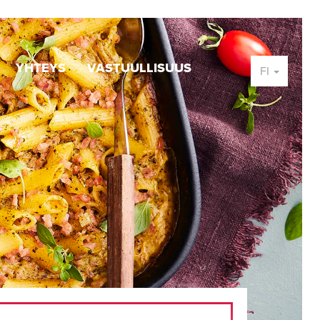
YHTEYS
VASTUULLISUUS
FI