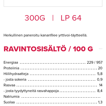
300G
|
LP 64
Herkullinen paneroitu kananfilee yrttivoi-täytteellä.
RAVINTOSISÄLTÖ / 100 G
Energiaa
229 / 957
Proteiinia
20
Hiilihydraatteja
5,8
- josta sokeria
0,9
Rasvaa
14
- josta tyydyttyneitä rasvahappoja
8,4
Natriumia
Suolaa
1,3