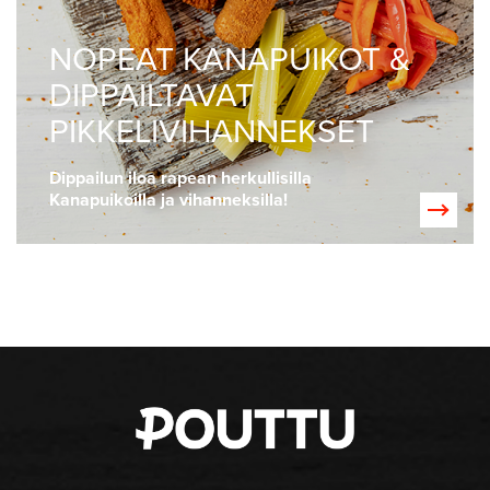
NOPEAT KANAPUIKOT &
DIPPAILTAVAT
PIKKELIVIHANNEKSET
Dippailun iloa rapean herkullisilla
Kanapuikoilla ja vihanneksilla!