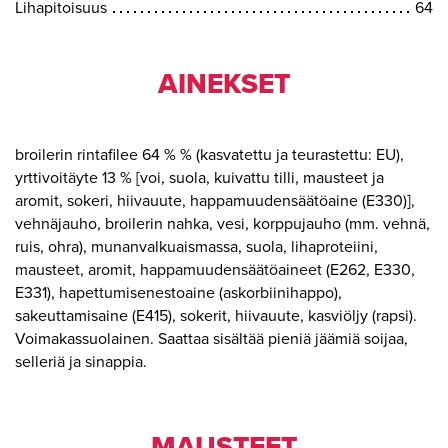
Lihapitoisuus
64
AINEKSET
broilerin rintafilee 64 % % (kasvatettu ja teurastettu: EU),
yrttivoitäyte 13 % [voi, suola, kuivattu tilli, mausteet ja
aromit, sokeri, hiivauute, happamuudensäätöaine (E330)],
vehnäjauho, broilerin nahka, vesi, korppujauho (mm. vehnä,
ruis, ohra), munanvalkuaismassa, suola, lihaproteiini,
mausteet, aromit, happamuudensäätöaineet (E262, E330,
E331), hapettumisenestoaine (askorbiinihappo),
sakeuttamisaine (E415), sokerit, hiivauute, kasviöljy (rapsi).
Voimakassuolainen. Saattaa sisältää pieniä jäämiä soijaa,
selleriä ja sinappia.
MAUSTEET