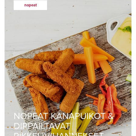
nopeat
NOPEAT KANAPUIKOT &
DIPPAILTAVAT
PIKKELIVIHANNEKSET