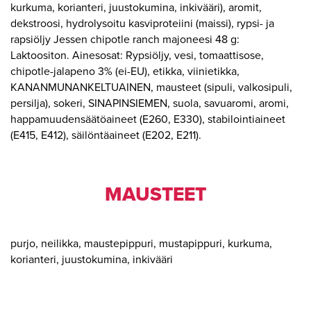
kurkuma, korianteri, juustokumina, inkivääri), aromit,
dekstroosi, hydrolysoitu kasviproteiini (maissi), rypsi- ja
rapsiöljy Jessen chipotle ranch majoneesi 48 g:
Laktoositon. Ainesosat: Rypsiöljy, vesi, tomaattisose,
chipotle-jalapeno 3% (ei-EU), etikka, viinietikka,
KANANMUNANKELTUAINEN, mausteet (sipuli, valkosipuli,
persilja), sokeri, SINAPINSIEMEN, suola, savuaromi, aromi,
happamuudensäätöaineet (E260, E330), stabilointiaineet
(E415, E412), säilöntäaineet (E202, E211).
MAUSTEET
purjo, neilikka, maustepippuri, mustapippuri, kurkuma,
korianteri, juustokumina, inkivääri