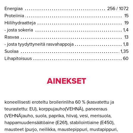
Energiaa
256 / 1072
Proteiinia
15
Hiilihydraatteja
19
- josta sokeria
1,4
Rasvaa
13
- josta tyydyttyneitä rasvahappoja
1,8
Suolaa
1,35
Lihapitoisuus
60
AINEKSET
koneellisesti eroteltu broilerinliha 60 % (kasvatettu ja
teurastettu: EU), korppujauho(VEHNÄ), paneeraus
(VEHNÄjauho, suola, paprika, hiiva), vesi, merisuola,
happamuudensäätöaine (E261), stabilointiaine (E450),
mausteet (purjo, neilikka, maustepippuri, mustapippuri,