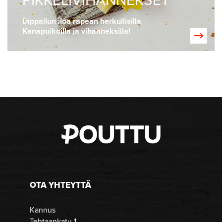
Dippailun iloa rapean herkullisilla
Kanapuikoilla ja vihanneksilla!
OTA YHTEYTTÄ
Kannus
Tehtaankatu 1