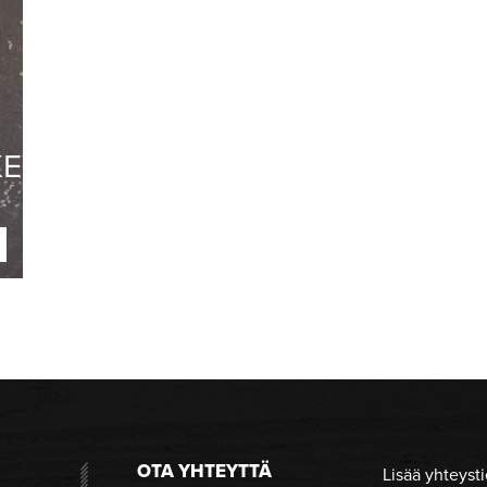
KEELLA
OTA YHTEYTTÄ
Lisää yhteysti