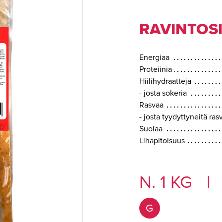
RAVINTOSI
Energiaa
Proteiinia
Hiilihydraatteja
- josta sokeria
Rasvaa
- josta tyydyttyneitä ra
Suolaa
Lihapitoisuus
N. 1 KG
|
G