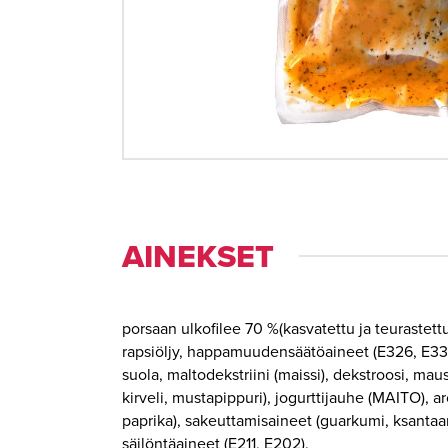
AINEKSET
porsaan ulkofilee 70 %(kasvatettu ja teurastettu:
rapsiöljy, happamuudensäätöaineet (E326, E330
suola, maltodekstriini (maissi), dekstroosi, ma
kirveli, mustapippuri), jogurttijauhe (MAITO), 
paprika), sakeuttamisaineet (guarkumi, ksantaa
säilöntäaineet (E211, E202).