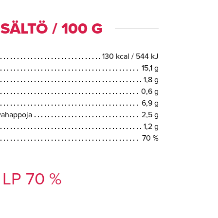
SÄLTÖ / 100 G
130 kcal / 544 kJ
15,1 g
1,8 g
0,6 g
6,9 g
svahappoja
2,5 g
1,2 g
70 %
LP 70 %