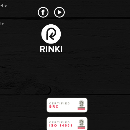
etta
ste