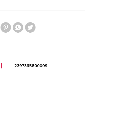
I
2397365800009