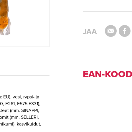
JAA
EAN-KOOD
 EU), vesi, rypsi- ja
, E261, E575,E331),
usteet (mm. SINAPPI,
aromit (mm. SELLERI,
nikumi), kasvikuidut,