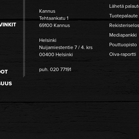
Lähetä palaut
Kannus
Tuotepalaute
Tehtaankatu 1
VINKIT
69100 Kannus
Rekisteriselo
Mediapankki
Helsinki
Pouttuopisto
Nuijamiestentie 7 / 4. krs
Oiva-raportti
00400 Helsinki
puh. 020 77191
DOT
SUUS