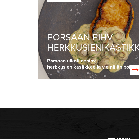
PORSAAN PIHVI
HERKKUSIENIKASTIK
Porsaan ulkofileepihvi
herkkusienikastikkeella vie nälän pois!