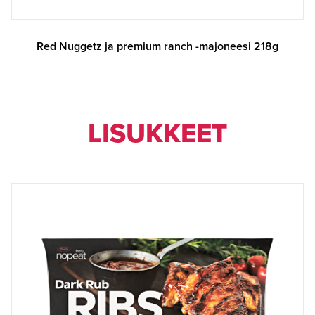
Red Nuggetz ja premium ranch -majoneesi 218g
LI­SUK­KEET