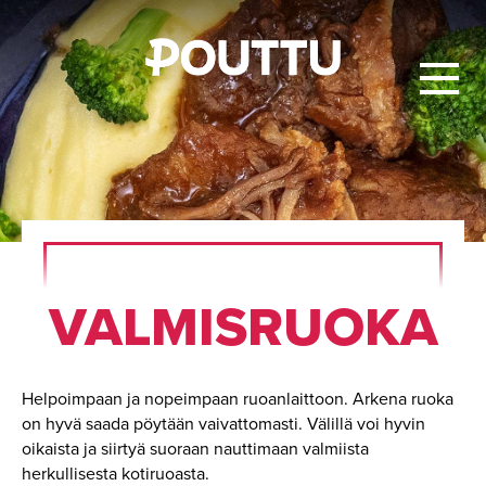
VAL­MIS­RUO­KA
Helpoimpaan ja nopeimpaan ruoanlaittoon. Arkena ruoka
on hyvä saada pöytään vaivattomasti. Välillä voi hyvin
oikaista ja siirtyä suoraan nauttimaan valmiista
herkullisesta kotiruoasta.