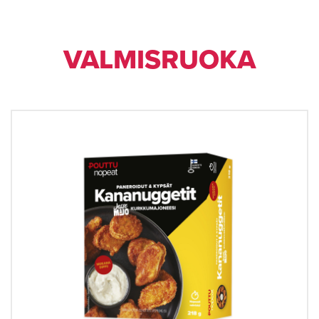
VAL­MIS­RUO­KA